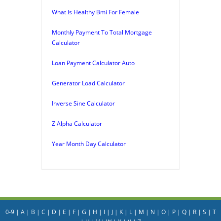
What Is Healthy Bmi For Female
Monthly Payment To Total Mortgage
Calculator
Loan Payment Calculator Auto
Generator Load Calculator
Inverse Sine Calculator
Z Alpha Calculator
Year Month Day Calculator
0-9
|
A
|
B
|
C
|
D
|
E
|
F
|
G
|
H
|
I
|
J
|
K
|
L
|
M
|
N
|
O
|
P
|
Q
|
R
|
S
|
T