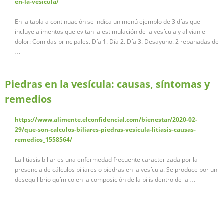
en-la-vesicula/
En la tabla a continuación se indica un menú ejemplo de 3 días que
incluye alimentos que evitan la estimulación de la vesícula y alivian el
dolor: Comidas principales. Día 1. Día 2. Día 3. Desayuno. 2 rebanadas de
…
Piedras en la vesícula: causas, síntomas y
remedios
https://www.alimente.elconfidencial.com/bienestar/2020-02-
29/que-son-calculos-biliares-piedras-vesicula-litiasis-causas-
remedios_1558564/
La litiasis biliar es una enfermedad frecuente caracterizada por la
presencia de cálculos biliares o piedras en la vesícula. Se produce por un
desequilibrio químico en la composición de la bilis dentro de la …