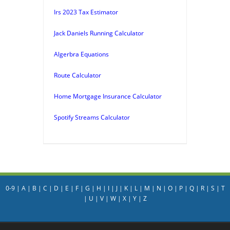
Irs 2023 Tax Estimator
Jack Daniels Running Calculator
Algerbra Equations
Route Calculator
Home Mortgage Insurance Calculator
Spotify Streams Calculator
0-9
|
A
|
B
|
C
|
D
|
E
|
F
|
G
|
H
|
I
|
J
|
K
|
L
|
M
|
N
|
O
|
P
|
Q
|
R
|
S
|
T
|
U
|
V
|
W
|
X
|
Y
|
Z