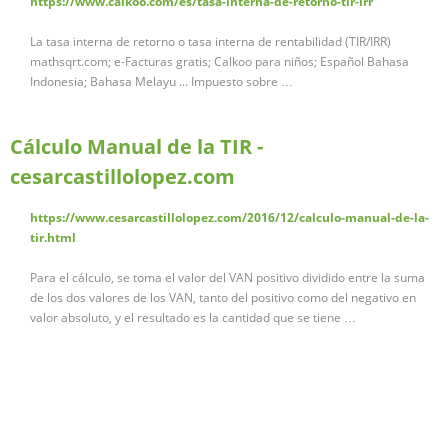
https://www.calkoo.com/es/tasa-interna-de-retorno-tir-irr
La tasa interna de retorno o tasa interna de rentabilidad (TIR/IRR)
mathsqrt.com; e-Facturas gratis; Calkoo para niños; Español Bahasa
Indonesia; Bahasa Melayu ... Impuesto sobre …
Cálculo Manual de la TIR -
cesarcastillolopez.com
https://www.cesarcastillolopez.com/2016/12/calculo-manual-de-la-
tir.html
Para el cálculo, se toma el valor del VAN positivo dividido entre la suma
de los dos valores de los VAN, tanto del positivo como del negativo en
valor absoluto, y el resultado es la cantidad que se tiene …